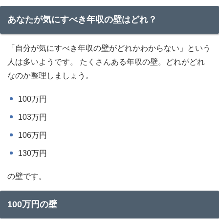
度も低い
あなたが気にすべき年収の壁はどれ？
「自分が気にすべき年収の壁がどれかわからない」という
年収の壁支援強化パッケージを利用
人は多いようです。 たくさんある年収の壁。どれがどれ
には個人の負担は無い
なのか整理しましょう。
企業側は様子見が多いよう
100万円
年収の壁支援強化パッケージは暫定
措置
103万円
待遇改善のために時給を上げたら働
106万円
き控え、の悪循環を防ぐ
130万円
助成金は2023年10月以前に社会保険
に加入している従業員には支払われ
の壁です。
ない
月に11万円まで稼いでOKになる
100万円の壁