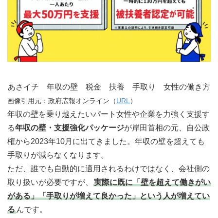
年収の壁支援強化パッケージで年収
が増えてやりがいもアップした例
年収の壁支援強化パッケージで年収
が増えた例
正社員として働いて欲しいというオ
あさイチ 年収の壁 税金 扶養 手取り 女性の働き方
ファー
画像引用元：政府広報オンライン（
URL
）
労働時間が増えても扶養内で働ける
年収の壁を乗り越えたいパート女性や企業を力強く支援す
る
年収の壁・支援強化パッケージ
が岸田首相の元、自公政
権から2023年10月に出てきました。年収の壁を超えても
130万円の壁の場合
手取りが減らなくなります。
106万円の壁の場合
ただ、誰でも自動的に適用されるわけではなく、会社側の
全ての会社に義務付けられているわ
取り扱いが必要ですが、
実際に既に「壁を超えて働きがい
けではない
がある」「手取りが増えて良かった」という人が増えてい
パート従業員として働く人への認知
る
んです。