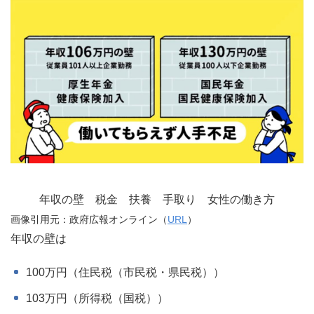
130万円を超えると手取りが22万円減
ってしまう
税金の壁はそれほど気にしなくてい
い
壁を越えたぶんにだけ税金がかかる
住民税（地方税）はいくら？
確定申告は必要？
年収の壁 税金 扶養 手取り 女性の働き方
画像引用元：政府広報オンライン（
URL
）
年収の壁は
130万円超えのシュミレーション
100万円（住民税（市民税・県民税））
130万円になると手取りがガクンと減
103万円（所得税（国税））
少する