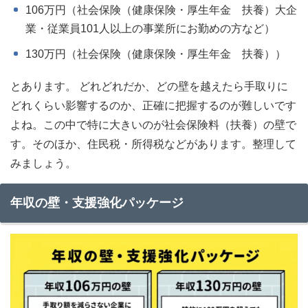
106万円（社会保険（健康保険・厚生年金 扶養）大企
壁を越えても手取りを増やすために
はどれくらい多く働かないといけな
業・従業員101人以上の事業所にお勤めの方など）
いの？
130万円（社会保険（健康保険・厚生年金 扶養））
パートで働く方は130万円か106万円
とあります。 どれどれだか、どの壁を越えたら手取りに
かどちらかに壁がある
どれくらい影響するのか、正確に把握するのが難しいです
会社の規模によって違う
よね。この中で特に大きいのが社会保険料（扶養）の壁で
106万円の壁を越えた場合のシュミ
す。そのほか、住民税・所得税などがあります。整理して
レーション
みましょう。
社会保険料を自分で支払うメリット
もある
年収の壁・支援強化パッケージ
実際の状況は人によって違うので、
各自確認が必要