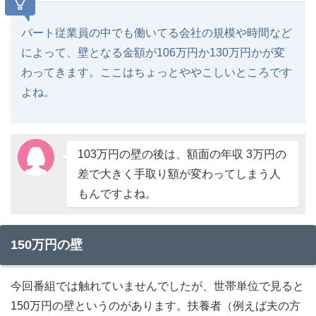
年収の壁があるから、時給を上げら
れないと会社から言われる
パート従業員の中でも働いてる会社の規模や時間など
キャリアブランクの壁
によって、壁となる金額が106万円か130万円かが変
わってきます。ここはちょっとややこしいところです
そもそも収入が少ない人を優遇する
よね。
制度
年収130万円を超える人を雇いたく
ないと考えている企業もある
103万円の壁の後は、額面の年収 3万円の
差で大きく手取り額が変わってしまう人
もんですよね。
150万円の壁
今回番組では触れていませんでしたが、世帯単位で見ると
150万円の壁というのがあります。扶養者（例えば夫の方