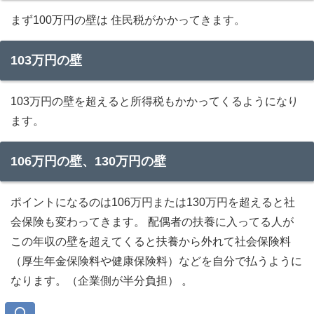
まず100万円の壁は 住民税がかかってきます。
女性の人生やキャリアを考え直す 絶
103万円の壁
好のチャンス
企業によってパート従業員の扱いが
103万円の壁を超えると所得税もかかってくるようになり
まちまち
ます。
暫定の制度が終わった後も独自で支
援する制度を検討
106万円の壁、130万円の壁
保険組合の対応や理解度がまちまち
年収の壁突破 総合相談窓口
ポイントになるのは106万円または130万円を超えると社
会保険も変わってきます。 配偶者の扶養に入ってる人が
この年収の壁を超えてくると扶養から外れて社会保険料
（厚生年金保険料や健康保険料）などを自分で払うように
時間の壁
なります。（企業側が半分負担） 。
時給の相場の壁